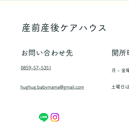
く見せる５つの方法
産前産後ケアハウス
お問い合わせ先
開所
0859-57-5351
月 - 金
​土曜日
hughug.babymama@gmail.com